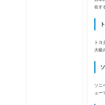
在す
ト
トヨ
大級
ソ
ソニ
ュー