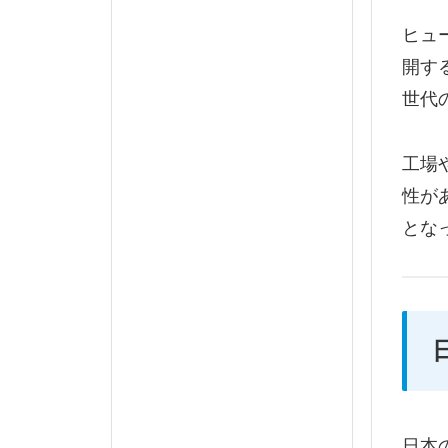
ヒュ
開す
世代
工場
性が
とな
日本