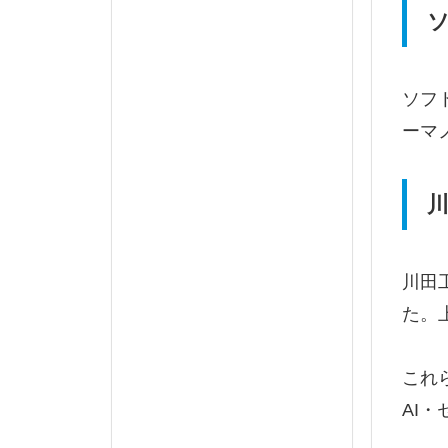
ソ
ソフ
ーマ
川
川田
た。
これ
AI