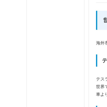
海外
テ
テス
世界
車よ