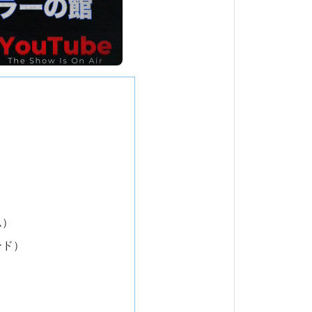
ム）
ード）