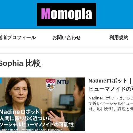
営者プロフィール
お問い合わせ
利用規約
Sophia 比較
Nadineロボッ
O
ヒューマノイドの
Nadineロボットは
て近いソーシャルヒュ
能、応用分野、課題と